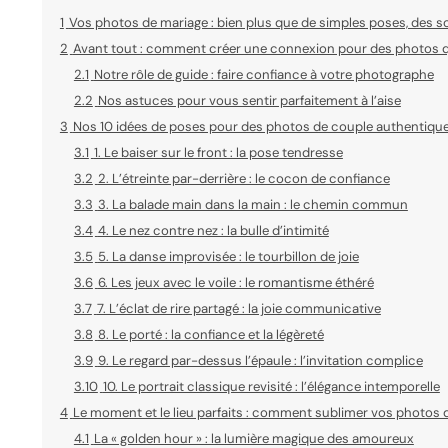
1
Vos photos de mariage : bien plus que de simples poses, des so
2
Avant tout : comment créer une connexion pour des photos q
2.1
Notre rôle de guide : faire confiance à votre photographe
2.2
Nos astuces pour vous sentir parfaitement à l’aise
3
Nos 10 idées de poses pour des photos de couple authentiqu
3.1
1. Le baiser sur le front : la pose tendresse
3.2
2. L’étreinte par-derrière : le cocon de confiance
3.3
3. La balade main dans la main : le chemin commun
3.4
4. Le nez contre nez : la bulle d’intimité
3.5
5. La danse improvisée : le tourbillon de joie
3.6
6. Les jeux avec le voile : le romantisme éthéré
3.7
7. L’éclat de rire partagé : la joie communicative
3.8
8. Le porté : la confiance et la légèreté
3.9
9. Le regard par-dessus l’épaule : l’invitation complice
3.10
10. Le portrait classique revisité : l’élégance intemporelle
4
Le moment et le lieu parfaits : comment sublimer vos photos 
4.1
La « golden hour » : la lumière magique des amoureux