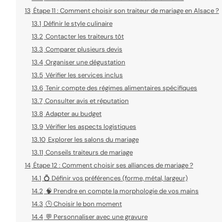
13
Étape 11 : Comment choisir son traiteur de mariage en Alsace ?
13.1
Définir le style culinaire
13.2
Contacter les traiteurs tôt
13.3
Comparer plusieurs devis
13.4
Organiser une dégustation
13.5
Vérifier les services inclus
13.6
Tenir compte des régimes alimentaires spécifiques
13.7
Consulter avis et réputation
13.8
Adapter au budget
13.9
Vérifier les aspects logistiques
13.10
Explorer les salons du mariage
13.11
Conseils traiteurs de mariage
14
Étape 12 : Comment choisir ses alliances de mariage ?
14.1
💍 Définir vos préférences (forme, métal, largeur)
14.2
🧠 Prendre en compte la morphologie de vos mains
14.3
🕒 Choisir le bon moment
14.4
💬 Personnaliser avec une gravure