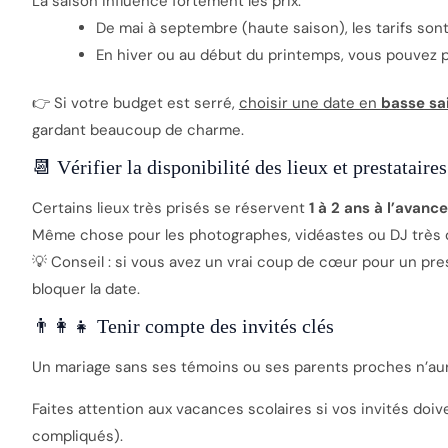
La saison influence fortement les prix.
De mai à septembre (haute saison), les tarifs son
En hiver ou au début du printemps, vous pouvez pr
👉 Si votre budget est serré,
choisir une date en
basse sa
gardant beaucoup de charme.
📆 Vérifier la disponibilité des lieux et prestataires
Certains lieux très prisés se réservent
1 à 2 ans à l’avance
Même chose pour les photographes, vidéastes ou DJ très
💡 Conseil : si vous avez un vrai coup de cœur pour un prest
bloquer la date.
👨‍👩‍👧 Tenir compte des invités clés
Un mariage sans ses témoins ou ses parents proches n’au
Faites attention aux vacances scolaires si vos invités doive
compliqués).