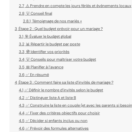
2.7
⚠️ Prendre en compte les jours fériés et événements locaux
2.8
💡 Conseil final
2.8.1
Témoignage de nos mariés «
3
Étape 2 : Quel budget prévoir pour un mariage ?
3.1
🎯 Évaluer le budget global
3.2
📊 Répartir le budget par poste
3.3
🧭 Identifier vos priorités
3.4
💡 Conseils pour maîtriser votre budget
3.5
📅 Planifier à l’avance
3.6
✅ En résumé
4
Étape 3 : Comment faire sa liste d’invités de mariage ?
4.1
✅ Définir le nombre d’invités selon le budget
4.2
✅ Distinguer liste A et liste B
4.3
✅ Construire la liste en couple (et avec les parents si besoi
4.4
✅ Fixer des critères objectifs pour choisir
4.5
✅ Décider si enfants inclus ou non
4.6
✅ Prévoir des formules alternatives