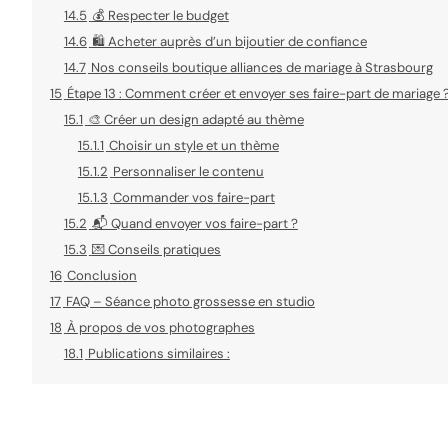
14.5
💰 Respecter le budget
14.6
🛍️ Acheter auprès d’un bijoutier de confiance
14.7
Nos conseils boutique alliances de mariage à Strasbourg
15
Étape 13 : Comment créer et envoyer ses faire-part de mariage 
15.1
🎨 Créer un design adapté au thème
15.1.1
Choisir un style et un thème
15.1.2
Personnaliser le contenu
15.1.3
Commander vos faire-part
15.2
📬 Quand envoyer vos faire-part ?
15.3
💌 Conseils pratiques
16
Conclusion
17
FAQ – Séance photo grossesse en studio
18
À propos de vos photographes
18.1
Publications similaires :