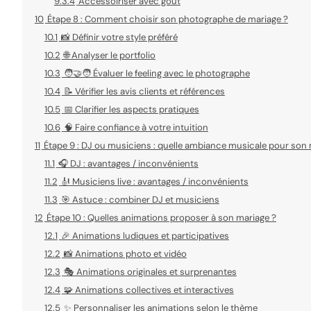
9.3.4
Accessoiriser avec goût
10
Étape 8 : Comment choisir son photographe de mariage ?
10.1
📸 Définir votre style préféré
10.2
🌐 Analyser le portfolio
10.3
🧑‍🤝‍🧑 Évaluer le feeling avec le photographe
10.4
📝 Vérifier les avis clients et références
10.5
📅 Clarifier les aspects pratiques
10.6
🧠 Faire confiance à votre intuition
11
Étape 9 : DJ ou musiciens : quelle ambiance musicale pour son 
11.1
🎧 DJ : avantages / inconvénients
11.2
🎻 Musiciens live : avantages / inconvénients
11.3
🎯 Astuce : combiner DJ et musiciens
12
Étape 10 : Quelles animations proposer à son mariage ?
12.1
🎉 Animations ludiques et participatives
12.2
📸 Animations photo et vidéo
12.3
🎭 Animations originales et surprenantes
12.4
🧩 Animations collectives et interactives
12.5
✨ Personnaliser les animations selon le thème