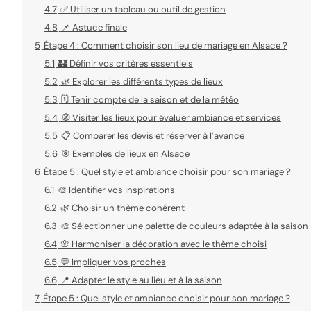
4.7
✅ Utiliser un tableau ou outil de gestion
4.8
📌 Astuce finale
5
Étape 4 : Comment choisir son lieu de mariage en Alsace ?
5.1
🏰 Définir vos critères essentiels
5.2
🌿 Explorer les différents types de lieux
5.3
🗓️ Tenir compte de la saison et de la météo
5.4
🧭 Visiter les lieux pour évaluer ambiance et services
5.5
📋 Comparer les devis et réserver à l’avance
5.6
🎯 Exemples de lieux en Alsace
6
Étape 5 : Quel style et ambiance choisir pour son mariage ?
6.1
🎨 Identifier vos inspirations
6.2
🌿 Choisir un thème cohérent
6.3
🎨 Sélectionner une palette de couleurs adaptée à la saison
6.4
🌸 Harmoniser la décoration avec le thème choisi
6.5
💬 Impliquer vos proches
6.6
📍 Adapter le style au lieu et à la saison
7
Étape 5 : Quel style et ambiance choisir pour son mariage ?