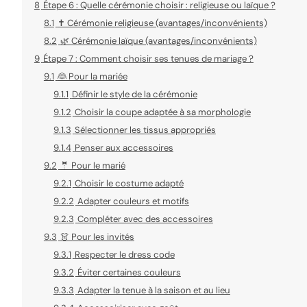
8
Étape 6 : Quelle cérémonie choisir : religieuse ou laïque ?
8.1
✝️ Cérémonie religieuse (avantages/inconvénients)
8.2
🌿 Cérémonie laïque (avantages/inconvénients)
9
Étape 7 : Comment choisir ses tenues de mariage ?
9.1
👰 Pour la mariée
9.1.1
Définir le style de la cérémonie
9.1.2
Choisir la coupe adaptée à sa morphologie
9.1.3
Sélectionner les tissus appropriés
9.1.4
Penser aux accessoires
9.2
🤵 Pour le marié
9.2.1
Choisir le costume adapté
9.2.2
Adapter couleurs et motifs
9.2.3
Compléter avec des accessoires
9.3
👗 Pour les invités
9.3.1
Respecter le dress code
9.3.2
Éviter certaines couleurs
9.3.3
Adapter la tenue à la saison et au lieu