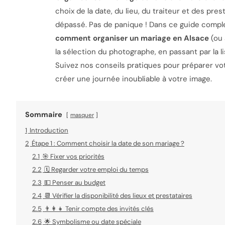
choix de la date, du lieu, du traiteur et des prest
dépassé. Pas de panique ! Dans ce guide comple
comment organiser un mariage en Alsace
(ou 
la sélection du photographe, en passant par la li
Suivez nos conseils pratiques pour préparer vo
créer une journée inoubliable à votre image.
Sommaire
masquer
1
Introduction
2
Étape 1 : Comment choisir la date de son mariage ?
2.1
🎯 Fixer vos priorités
2.2
🗓️ Regarder votre emploi du temps
2.3
💵 Penser au budget
2.4
📆 Vérifier la disponibilité des lieux et prestataires
2.5
👨‍👩‍👧 Tenir compte des invités clés
2.6
🌟 Symbolisme ou date spéciale