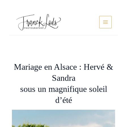
Aller
au
contenu
Main
Menu
Mariage en Alsace : Hervé &
Sandra
sous un magnifique soleil
d’été