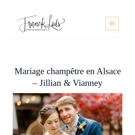
Aller
au
contenu
Main
Menu
Mariage champêtre en Alsace
– Jillian & Vianney